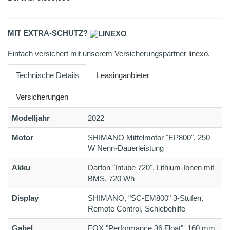
MIT EXTRA-SCHUTZ?
Einfach versichert mit unserem Versicherungspartner
linexo
.
Technische Details
Leasinganbieter
Versicherungen
Modelljahr
2022
Motor
SHIMANO Mittelmotor "EP800", 250
W Nenn-Dauerleistung
Akku
Darfon "Intube 720", Lithium-Ionen mit
BMS, 720 Wh
Display
SHIMANO, "SC-EM800" 3-Stufen,
Remote Control, Schiebehilfe
Gabel
FOX "Performance 36 Float", 160 mm