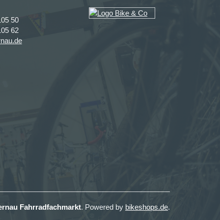
105 50
105 62
rnau.de
ernau Fahrradfachmarkt
. Powered by
bikeshops.de
.