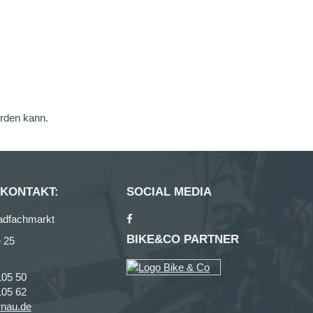
erden kann.
 KONTAKT:
SOCIAL MEDIA
adfachmarkt
BIKE&CO PARTNER
 25
105 50
105 62
rnau.de