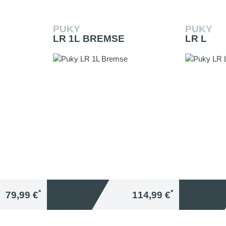
PUKY
PUKY
LR 1L BREMSE
LR L
*
*
79,99 €
114,99 €