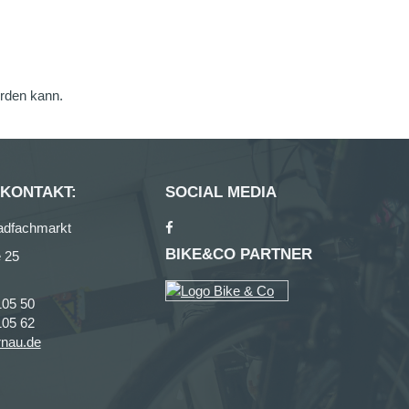
erden kann.
 KONTAKT:
SOCIAL MEDIA
adfachmarkt
BIKE&CO PARTNER
 25
105 50
105 62
rnau.de