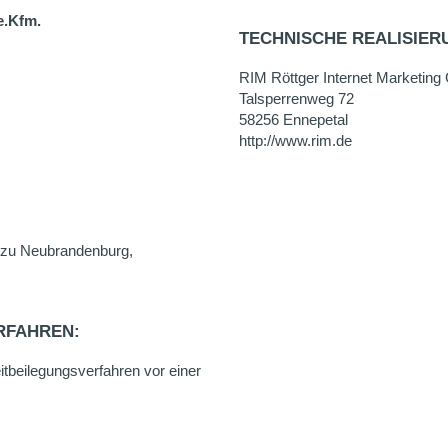
e.Kfm.
TECHNISCHE REALISIER
RIM Röttger Internet Marketin
Talsperrenweg 72
58256 Ennepetal
http://www.rim.de
 zu Neubrandenburg,
RFAHREN:
eitbeilegungsverfahren vor einer