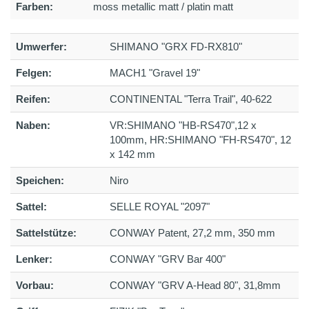
Farben:
moss metallic matt / platin matt
Umwerfer:
SHIMANO "GRX FD-RX810"
Felgen:
MACH1 "Gravel 19"
Reifen:
CONTINENTAL "Terra Trail", 40-622
Naben:
VR:SHIMANO "HB-RS470",12 x
100mm, HR:SHIMANO "FH-RS470", 12
x 142 mm
Speichen:
Niro
Sattel:
SELLE ROYAL "2097"
Sattelstütze:
CONWAY Patent, 27,2 mm, 350 mm
Lenker:
CONWAY "GRV Bar 400"
Vorbau:
CONWAY "GRV A-Head 80", 31,8mm