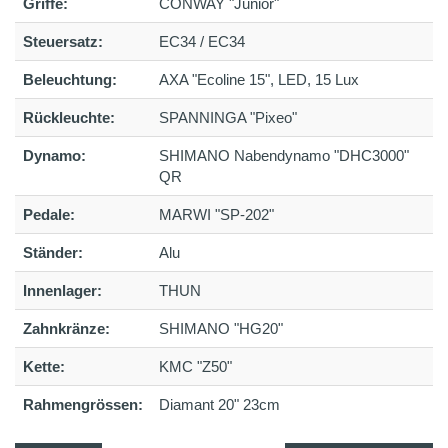
Griffe:
CONWAY "Junior"
Steuersatz:
EC34 / EC34
Beleuchtung:
AXA "Ecoline 15", LED, 15 Lux
Rückleuchte:
SPANNINGA "Pixeo"
Dynamo:
SHIMANO Nabendynamo "DHC3000"
QR
Pedale:
MARWI "SP-202"
Ständer:
Alu
Innenlager:
THUN
Zahnkränze:
SHIMANO "HG20"
Kette:
KMC "Z50"
Rahmengrössen:
Diamant 20" 23cm