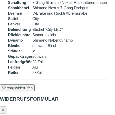
Schaltung
7 Gang Shimano Nexus Rücktrittbremsnabe
Schalthebel
Shimano Nexus 7-Gang Drehgriff
Bremse
V-Brake und Rücktrittbremsnabe
Sattel
City
Lenker
City
Beleuchtung
Büchel "City LED"
Rückleuchte
Standrücklicht
Dynamo
Shimano Nabendynamo
Bleche
schwarz Blech
Ständer
ja
Gepäckträger
schwarz
Laufradgröße
28 Zoll
Felgen
Alu
Reifen
28Zoll
Vertrag widerrufen
WIDERRUFSFORMULAR
×