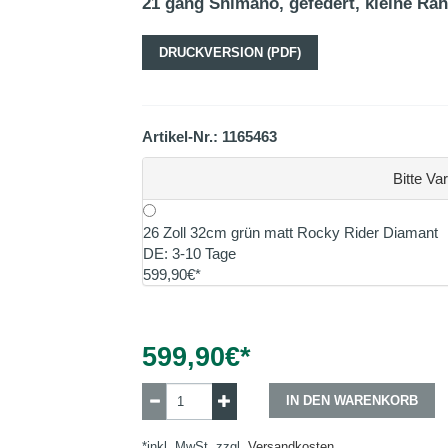
21 gang Shimano, gefedert, kleine R
DRUCKVERSION (PDF)
Artikel-Nr.: 1165463
Bitte Va
26 Zoll 32cm grün matt Rocky Rider Diamant
DE: 3-10 Tage
599,90€*
599,90
€*
IN DEN WARENKORB
*inkl. MwSt, zzgl.
Versandkosten