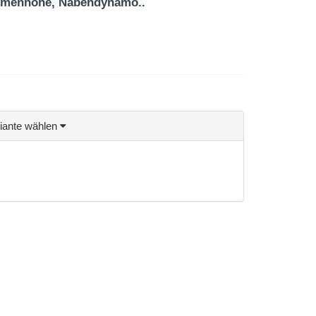
ahmenhöhe, Nabendynamo..
riante wählen