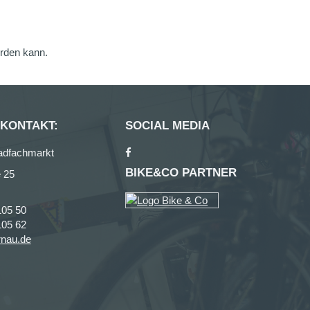
erden kann.
 KONTAKT:
SOCIAL MEDIA
adfachmarkt
BIKE&CO PARTNER
 25
105 50
105 62
rnau.de