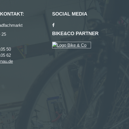
 KONTAKT:
SOCIAL MEDIA
adfachmarkt
BIKE&CO PARTNER
 25
105 50
105 62
rnau.de