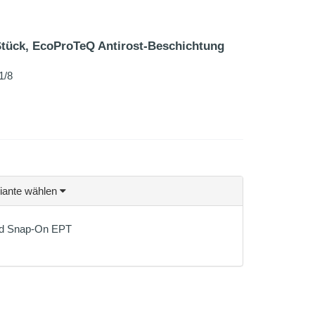
Stück, EcoProTeQ Antirost-Beschichtung
1/8
riante wählen
ied Snap-On EPT