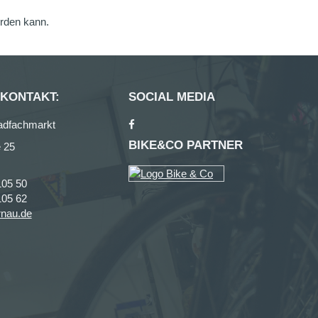
erden kann.
 KONTAKT:
SOCIAL MEDIA
adfachmarkt
BIKE&CO PARTNER
 25
105 50
105 62
rnau.de