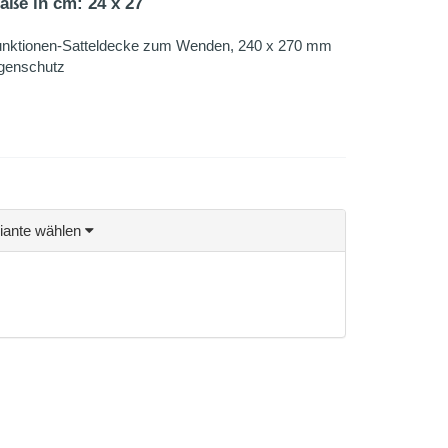
aße in cm: 24 x 27
-Funktionen-Satteldecke zum Wenden, 240 x 270 mm
egenschutz
riante wählen