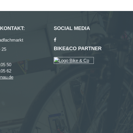
 KONTAKT:
SOCIAL MEDIA
adfachmarkt
BIKE&CO PARTNER
 25
105 50
105 62
rnau.de