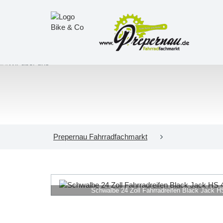
Prepernau Fahrradfachmarkt
Schwalbe 24 Zoll Fahrradreifen Black Jack H