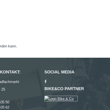
erden kann.
 KONTAKT:
SOCIAL MEDIA
adfachmarkt
BIKE&CO PARTNER
 25
105 50
105 62