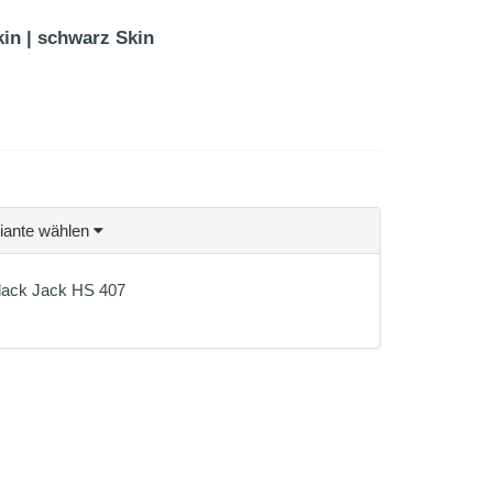
kin | schwarz Skin
riante wählen
Black Jack HS 407