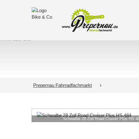
Prepernau Fahrradfachmarkt
Schwalbe 28 Zoll Road Cruiser Plus HS 4