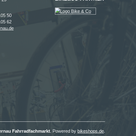
105 50
105 62
rnau.de
ernau Fahrradfachmarkt
. Powered by
bikeshops.de
.