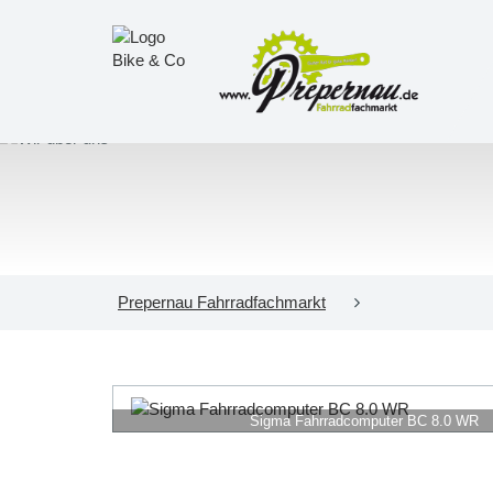
Prepernau Fahrradfachmarkt
Sigma Fahrradcomputer BC 8.0 WR