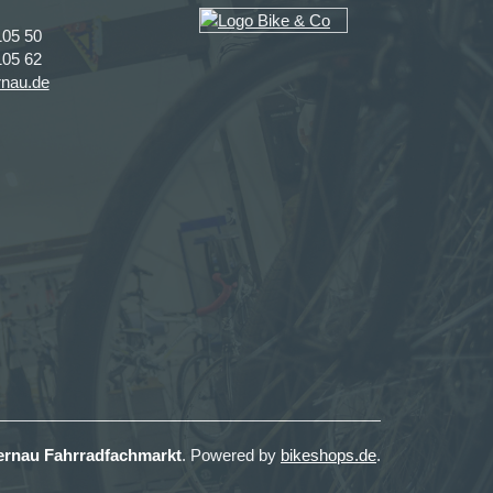
105 50
105 62
rnau.de
ernau Fahrradfachmarkt
. Powered by
bikeshops.de
.