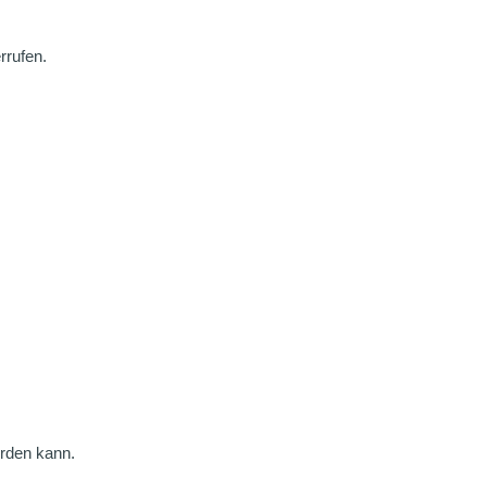
rrufen.
erden kann.