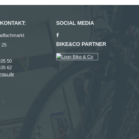
 KONTAKT:
SOCIAL MEDIA
adfachmarkt
BIKE&CO PARTNER
 25
105 50
105 62
rnau.de