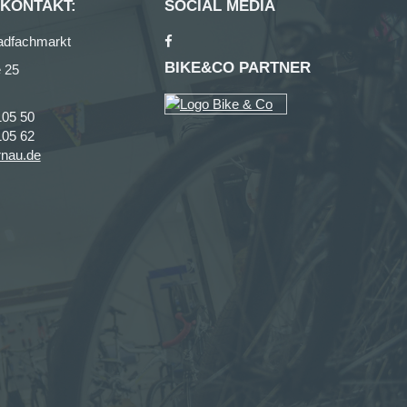
 KONTAKT:
SOCIAL MEDIA
adfachmarkt
BIKE&CO PARTNER
 25
105 50
105 62
rnau.de