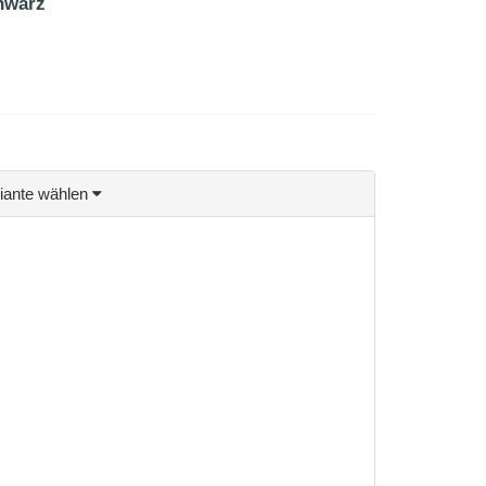
hwarz
riante wählen